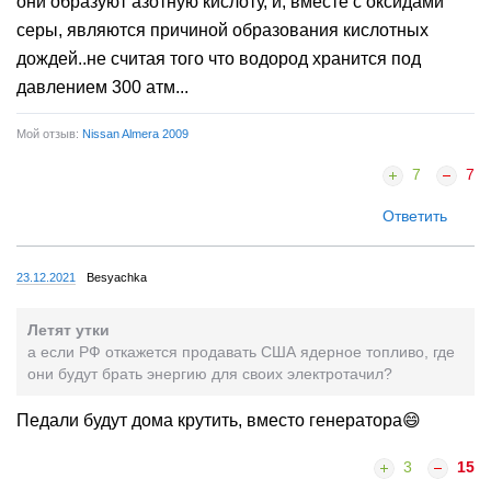
они образуют азотную кислоту, и, вместе с оксидами
серы, являются причиной образования кислотных
дождей..не считая того что водород хранится под
давлением 300 атм...
Мой отзыв:
Nissan Almera 2009
7
7
Ответить
23.12.2021
Besyachka
Летят утки
а если РФ откажется продавать США ядерное топливо, где
они будут брать энергию для своих электротачил?
Педали будут дома крутить, вместо генератора😄
3
15