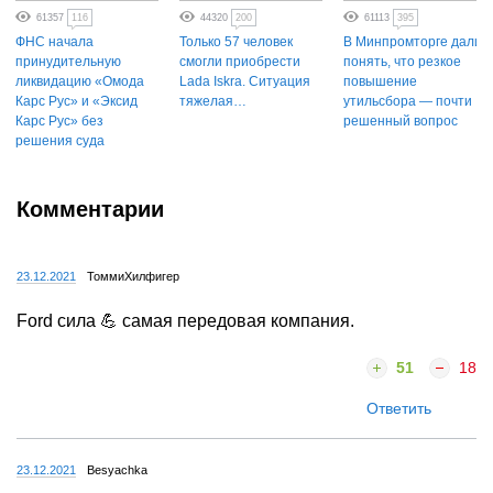
61357
116
44320
200
61113
395
ФНС начала
Только 57 человек
В Минпромторге дали
принудительную
смогли приобрести
понять, что резкое
ликвидацию «Омода
Lada Iskra. Ситуация
повышение
Карс Рус» и «Эксид
тяжелая…
утильсбора — почти
Карс Рус» без
решенный вопрос
решения суда
Комментарии
23.12.2021
ТоммиХилфигер
Ford сила 💪 самая передовая компания.
51
18
Ответить
23.12.2021
Besyachka