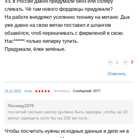
Хз, в России давно придумали бенз или соляру
сливать. Чё там нового фордовцы придумали?
На работе внедряют усиленно технику на метане. Дык
уже давно на свою метан поставил и шлангом
обзавёлся, чтоб перекачивать с фирмленой в свою.
Нас******-только пипирку тупить.
Придумали, ёлки зелёные.
1
7
Ответить
23.12.2021
svop
Челябинск
Сообщений: 2077
Леонид1078
посчитай сколько ампер должна быть зарядка ,чтобы за 10
минут зарядить хотя бы на 200 км пути...
Чтобы посчитать нужны исходные данные и дело не в