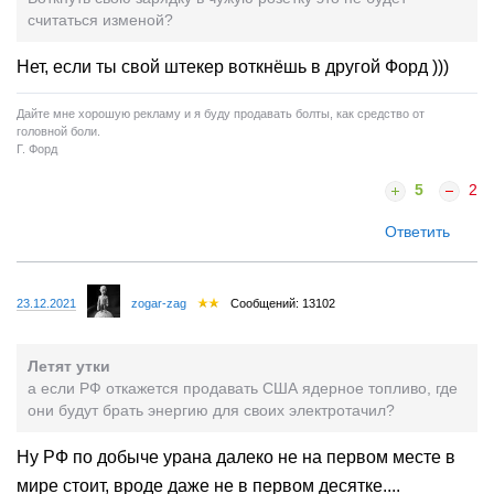
считаться изменой?
Нет, если ты свой штекер воткнёшь в другой Форд )))
Дайте мне хорошую рекламу и я буду продавать болты, как средство от
головной боли.
Г. Форд
5
2
Ответить
23.12.2021
zogar-zag
Сообщений: 13102
Летят утки
а если РФ откажется продавать США ядерное топливо, где
они будут брать энергию для своих электротачил?
Ну РФ по добыче урана далеко не на первом месте в
мире стоит, вроде даже не в первом десятке....