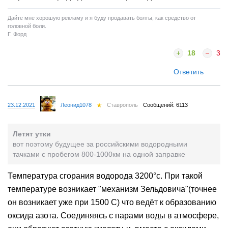
Дайте мне хорошую рекламу и я буду продавать болты, как средство от
головной боли.
Г. Форд
18
3
Ответить
23.12.2021
Леонид1078
Ставрополь
Сообщений: 6113
Летят утки
вот поэтому будущее за российскими водородными
тачками с пробегом 800-1000км на одной заправке
Температура сгорания водорода 3200°с. При такой
температуре возникает "механизм Зельдовича"(точнее
он возникает уже при 1500 С) что ведёт к образованию
оксида азота. Соединяясь с парами воды в атмосфере,