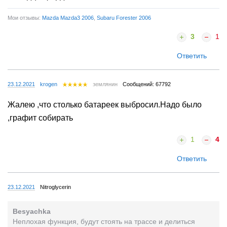
Мои отзывы:
Mazda Mazda3 2006
,
Subaru Forester 2006
3
1
Ответить
23.12.2021
krogen
землянин
Сообщений: 67792
Жалею ,что столько батареек выбросил.Надо было
,графит собирать
1
4
Ответить
23.12.2021
Nitroglycerin
Besyachka
Неплохая функция, будут стоять на трассе и делиться