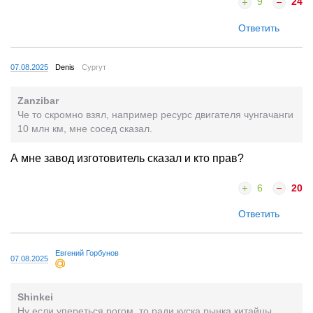
9
24
Ответить
07.08.2025
Denis
Сургут
Zanzibar
Че то скромно взял, например ресурс двигателя чунгачанги
10 млн км, мне сосед сказал.
А мне завод изготовитель сказал и кто прав?
6
20
Ответить
Евгений Горбунов
07.08.2025
Shinkei
Ну если упереться рогом, то ради куска рынка китайцы