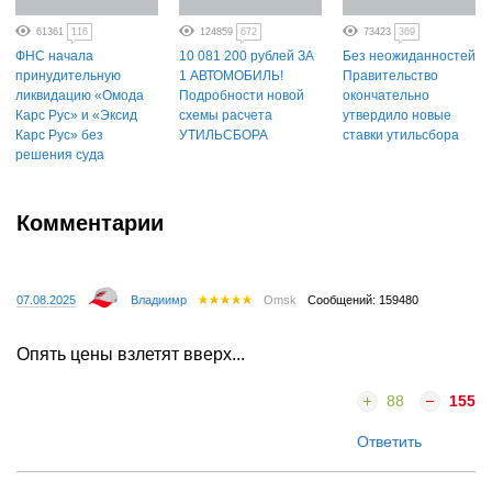
61361
116
124859
672
73423
369
ФНС начала
10 081 200 рублей ЗА
Без неожиданностей.
принудительную
1 АВТОМОБИЛЬ!
Правительство
ликвидацию «Омода
Подробности новой
окончательно
Карс Рус» и «Эксид
схемы расчета
утвердило новые
Карс Рус» без
УТИЛЬСБОРА
ставки утильсбора
решения суда
Комментарии
07.08.2025
Владиимр
Omsk
Сообщений: 159480
Опять цены взлетят вверх...
88
155
Ответить