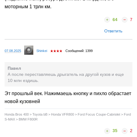
моторным 1 трлн км.
64
7
Ответить
07.08.2025
Shinkei
Сообщений: 1399
Павел
А после переставляешь дрыгатель на другой кузов и еще
10 млн ездишь.
Эт прошлый век. Нажимаешь кнопку и пихло обрастает
новой кузовней
Honda Bros 400 > Toyota bB > Honda VFR800 > Ford Focus Coupe-Cabriolet > Ford
S-MAX > BMW F800R
35
2