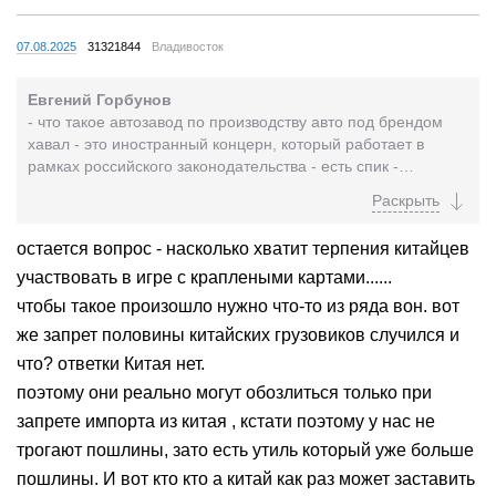
07.08.2025
31321844
Владивосток
Евгений Горбунов
- что такое автозавод по производству авто под брендом
хавал - это иностранный концерн, который работает в
рамках российского законодательства - есть спик -
параметры по локализации - алгоритм по снижению...
остается вопрос - насколько хватит терпения китайцев
участвовать в игре с краплеными картами......
чтобы такое произошло нужно что-то из ряда вон. вот
же запрет половины китайских грузовиков случился и
что? ответки Китая нет.
поэтому они реально могут обозлиться только при
запрете импорта из китая , кстати поэтому у нас не
трогают пошлины, зато есть утиль который уже больше
пошлины. И вот кто кто а китай как раз может заставить