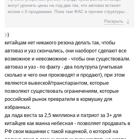
могут уронить цены на год-два так, что автоваз встанет
колом с 0 продажами. Пока там ФАС и прочие структуры
будут разбираться, Китайцы хоть в минус...
:-)
китайцам нет никакого резона делать так, чтобы
автоваз и уаз скончались, они наоборот сделают все
возможное и невозможное - чтобы они существовали.
автоваз и уаз - по факту - два полутрупа (учитывая
сколько и чего они производят и продают), при этом
являются вывеской/транспарантом, которые
позволяют существовать ограничениям, которые
российский рынок превратили в кормушку для
избранных.
да лада веста за 2,5 миллиона и патриот за 3+ для
китайцев как манна небесная - позволяет продавать в
РФ свои машинки с такой наценкой, о которой на