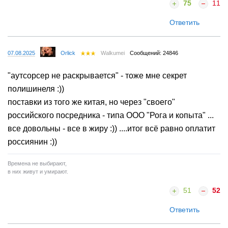
75
11
Ответить
07.08.2025
Orlick
Walkumei
Сообщений: 24846
"аутсорсер не раскрывается" - тоже мне секрет
полишинеля :))
поставки из того же китая, но через "своего"
российского посредника - типа ООО "Рога и копыта" ...
все довольны - все в жиру :)) ....итог всё равно оплатит
россиянин :))
Времена не выбирают,
в них живут и умирают.
51
52
Ответить