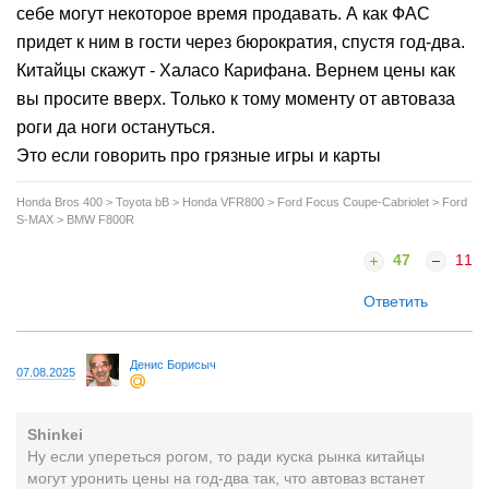
себе могут некоторое время продавать. А как ФАС
придет к ним в гости через бюрократия, спустя год-два.
Китайцы скажут - Халасо Карифана. Вернем цены как
вы просите вверх. Только к тому моменту от автоваза
роги да ноги остануться.
Это если говорить про грязные игры и карты
Honda Bros 400 > Toyota bB > Honda VFR800 > Ford Focus Coupe-Cabriolet > Ford
S-MAX > BMW F800R
47
11
Ответить
Денис Борисыч
07.08.2025
Shinkei
Ну если упереться рогом, то ради куска рынка китайцы
могут уронить цены на год-два так, что автоваз встанет