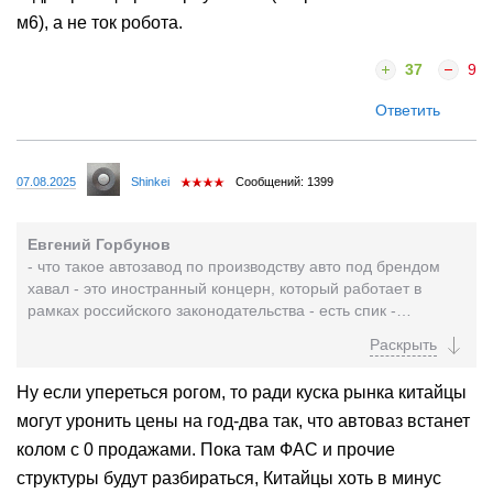
м6), а не ток робота.
37
9
Ответить
07.08.2025
Shinkei
Сообщений: 1399
Евгений Горбунов
- что такое автозавод по производству авто под брендом
хавал - это иностранный концерн, который работает в
рамках российского законодательства - есть спик -
параметры по локализации - алгоритм по снижению...
Ну если упереться рогом, то ради куска рынка китайцы
могут уронить цены на год-два так, что автоваз встанет
колом с 0 продажами. Пока там ФАС и прочие
структуры будут разбираться, Китайцы хоть в минус