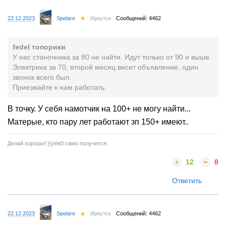
22.12.2023
Spelare
Иркутск
Сообщений: 4462
fedel топорики
У нас станочника за 80 не найти. Идут только от 90 и выше.
Электрика за 70, второй месяц висит объявление, один
звонок всего был.
Приезжайте к нам работать.
В точку. У себя намотчик на 100+ не могу найти...
Матерые, кто пару лет работают зп 150+ имеют..
Делай хорошо! }{yёв0 само получится.
12
8
Ответить
22.12.2023
Spelare
Иркутск
Сообщений: 4462