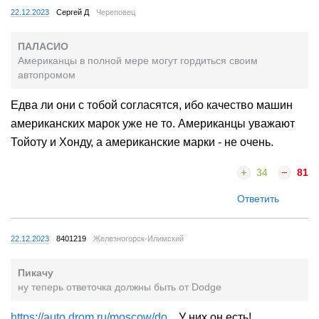
22.12.2023
Сергей Д
Череповец
ПАЛАСИО
Американцы в полной мере могут гордиться своим
автопромом
Едва ли они с тобой согласятся, ибо качество машин
американских марок уже не то. Американцы уважают
Тойоту и Хонду, а американские марки - не очень.
34
81
Ответить
22.12.2023
8401219
Железногорск-Илимский
Пикачу
ну теперь ответочка должны быть от Dodge
https://auto.drom.ru/moscow/do...
У них он есть!