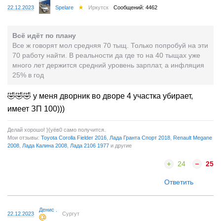
22.12.2023
Spelare
Иркутск
Сообщений: 4462
Всё идёт по плану
Все ж говорят мол средняя 70 тыщ. Только попробуй на эти
70 работу найти. В реальности да где то на 40 тыщах уже
много лет держится средний уровень зарплат, а инфляция
25% в год
🤣🤣🤣 у меня дворник во дворе 4 участка убирает,
имеет ЗП 100)))
Делай хорошо! }{yёв0 само получится.
Мои отзывы:
Toyota Corolla Fielder 2016
,
Лада Гранта Спорт 2018
,
Renault Megane
2008
,
Лада Калина 2008
,
Лада 2106 1977
и другие
24
25
Ответить
Денис .
22.12.2023
Сургут