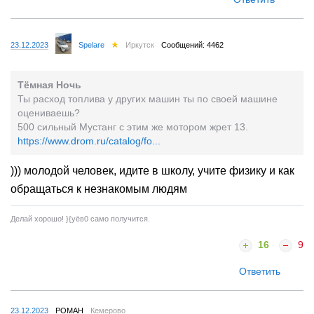
23.12.2023
Spelare
Иркутск
Сообщений: 4462
Тёмная Ночь
Ты расход топлива у других машин ты по своей машине
оцениваешь?
500 сильный Мустанг с этим же мотором жрет 13.
https://www.drom.ru/catalog/fo...
))) молодой человек, идите в школу, учите физику и как
обращаться к незнакомым людям
Делай хорошо! }{yёв0 само получится.
16
9
Ответить
23.12.2023
РОМАН
Кемерово