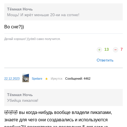
Тёмная Ночь
Мощь! И жрёт меньше 20-ки на сотню!
Во сне?))
Делай хорошо! }{yёв0 само получится.
13
7
Ответить
22.12.2023
Spelare
Иркутск
Сообщений: 4462
Тёмная Ночь
Убийца пикапов!
🤣🤣🤣 вы когда-нибудь вообще владели пикапами,
знаете для чего они создавались и используются