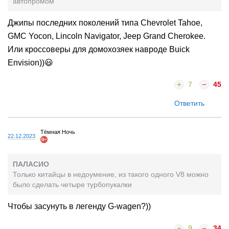
автопромом
Джипы последних поколений типа Chevrolet Tahoe,
GMC Yocon, Lincoln Navigator, Jeep Grand Cherokee.
Или кроссоверы для домохозяек навроде Buick
Envision))😃
7
45
Ответить
Тёмная Ночь
22.12.2023
ПАЛАСИО
Только китайцы в недоумение, из такого одного V8 можно
было сделать четыре турбопукалки
Чтобы засунуть в легенду G-wagen?))
9
34