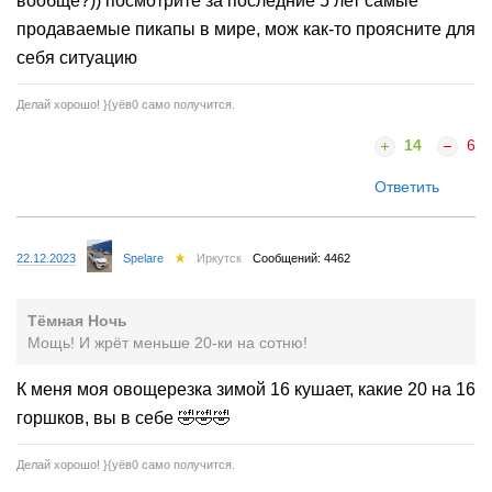
вообще?)) посмотрите за последние 5 лет самые
продаваемые пикапы в мире, мож как-то проясните для
себя ситуацию
Делай хорошо! }{yёв0 само получится.
14
6
Ответить
22.12.2023
Spelare
Иркутск
Сообщений: 4462
Тёмная Ночь
Мощь! И жрёт меньше 20-ки на сотню!
К меня моя овощерезка зимой 16 кушает, какие 20 на 16
горшков, вы в себе 🤣🤣🤣
Делай хорошо! }{yёв0 само получится.