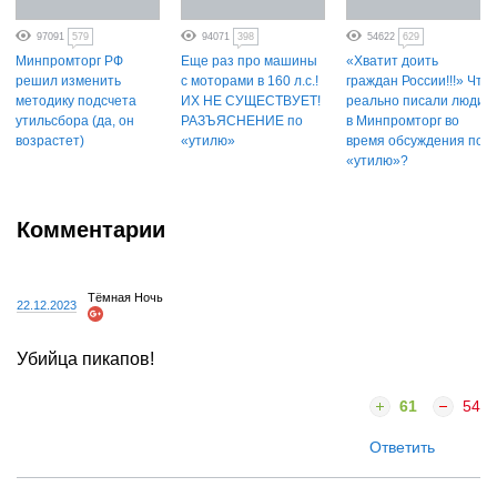
97091
579
94071
398
54622
629
Минпромторг РФ
Еще раз про машины
«Хватит доить
решил изменить
с моторами в 160 л.с.!
граждан России!!!» Что
методику подсчета
ИХ НЕ СУЩЕСТВУЕТ!
реально писали люди
утильсбора (да, он
РАЗЪЯСНЕНИЕ по
в Минпромторг во
возрастет)
«утилю»
время обсуждения по
«утилю»?
Комментарии
Тёмная Ночь
22.12.2023
Убийца пикапов!
61
54
Ответить