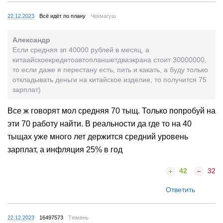
22.12.2023
Всё идёт по плану
Чекмагуш
Александр
Если средняя зп 40000 рублей в месяц, а
китаайскоекредитоавтопланшетдваэкрана стоит 30000000,
то если даже я перестану есть, пить и какать, а буду только
откладывать деньги на китайское изделие, то получится 75
зарплат)
Все ж говорят мол средняя 70 тыщ. Только попробуй на
эти 70 работу найти. В реальности да где то на 40
тыщах уже много лет держится средний уровень
зарплат, а инфляция 25% в год
42
32
Ответить
22.12.2023
16497573
Тюмень