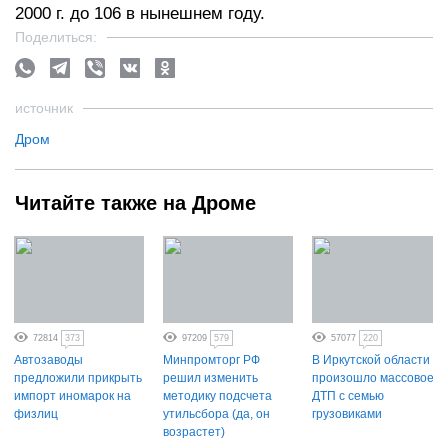
2000 г. до 106 в нынешнем году.
Поделиться:
источник
Дром
Читайте также на Дроме
72814
373
97209
579
57077
220
Автозаводы
Минпромторг РФ
В Иркутской области
предложили прикрыть
решил изменить
произошло массовое
импорт иномарок на
методику подсчета
ДТП с семью
физлиц
утильсбора (да, он
грузовиками
возрастет)